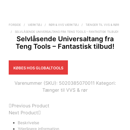
FORSIDE
/
VÆRKTØJ
/
RØR & VVS VÆRKTØJ
/
TÆNGER TIL VVS & RØR
/
SELVLÅSENDE UNIVERSALTANG FRA TENG TOOLS – FANTASTISK TILBUD!
Selvlåsende Universaltang fra
Teng Tools – Fantastisk tilbud!
KØBES HOS GLOBALTOOLS
Varenummer (SKU):
5020385070011
Kategori:
Tænger til VVS & rør
Previous Product
Next Product
Beskrivelse
Yderligere information