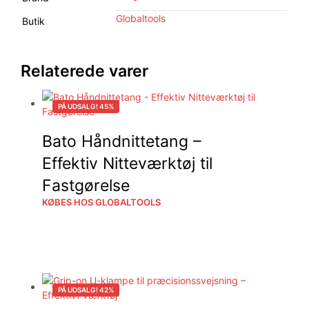
Globaltools
Butik
Relaterede varer
PÅ UDSALG! 45%
Bato Håndnittetang –
Effektiv Nitteværktøj til
Fastgørelse
KØBES HOS GLOBALTOOLS
PÅ UDSALG! 42%