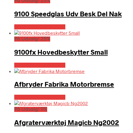
På Udsalg! 25%
9100 Speedglas Udv Besk Del Nak
Købes hos Globaltools
På Udsalg! 25%
9100fx Hovedbeskytter Small
Købes hos Globaltools
Afbryder Fabrika Motorbremse
Købes hos Globaltools
På Udsalg! 11%
Afgraterværktøj Magicb Ng2002