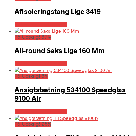
Afisoleringstang Lige 3419
Købes hos Globaltools
På Udsalg! 37%
All-round Saks Lige 160 Mm
Købes hos Globaltools
På Udsalg! 8%
Ansigtstætning 534100 Speedglas
9100 Air
Købes hos Globaltools
På Udsalg! 25%