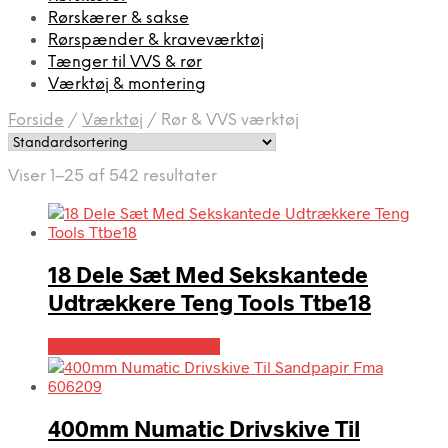
Rørskærer & sakse
Rørspænder & kraveværktøj
Tænger til VVS & rør
Værktøj & montering
Forside
/
Værktøj
/
Rør & VVS værktøj
Viser 1–25 af 542 resultater
18 Dele Sæt Med Sekskantede
Udtrækkere Teng Tools Ttbe18
Købes hos Globaltools
400mm Numatic Drivskive Til