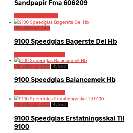
Sandpapir Fma 606209
Købes hos Carls Nu
På Udsalg! 24%
9100 Speedglas Bagerste Del Hb
Købes hos Globaltools
På Udsalg! 25%
Nyhed!
9100 Speedglas Balancemek Hb
Købes hos Globaltools
På Udsalg! 25%
Nyhed!
9100 Speedglas Erstatningsskal Til
9100