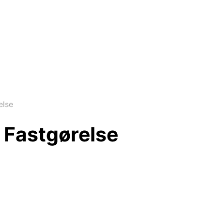
else
l Fastgørelse