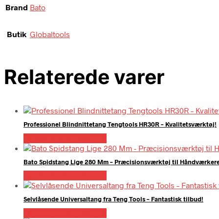
Brand
Bato
Butik
Globaltools
Relaterede varer
Professionel Blindnittetang Tengtools HR30R – Kvalitetsværktøj!
Købes hos Globaltools
Bato Spidstang Lige 280 Mm – Præcisionsværktøj til Håndværker
Købes hos Globaltools
Selvlåsende Universaltang fra Teng Tools – Fantastisk tilbud!
Købes hos Globaltools