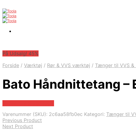
På Udsalg! 45%
Forside
/
Værktøj
/
Rør & VVS værktøj
/
Tænger til VVS & 
Bato Håndnittetang – E
Købes hos Globaltools
Varenummer (SKU):
2c6aa58fb0ec
Kategori:
Tænger til V
Previous Product
Next Product