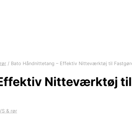
rør
/
Bato Håndnittetang – Effektiv Nitteværktøj til Fastgør
ffektiv Nitteværktøj ti
VS & rør