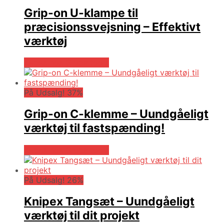
Grip-on U-klampe til
præcisionssvejsning – Effektivt
værktøj
Købes hos Globaltools
På Udsalg! 37%
Grip-on C-klemme – Uundgåeligt
værktøj til fastspænding!
Købes hos Globaltools
På Udsalg! 26%
Knipex Tangsæt – Uundgåeligt
værktøj til dit projekt