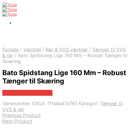
Forside
/
Værktøj
/
Rør & VVS værktøj
/
Tænger til VVS
& rør
/
Bato Spidstang Lige 160 Mm – Robust Tænger til
Skæring
Bato Spidstang Lige 160 Mm – Robust
Tænger til Skæring
Købes hos Globaltools
Varenummer (SKU):
f11a8a47a761
Kategori:
Tænger til
VVS & rør
Previous Product
Next Product