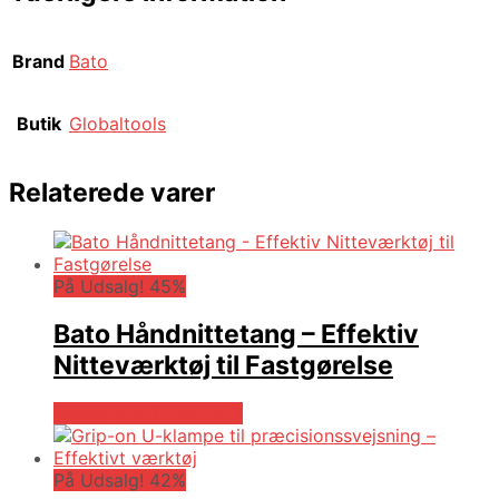
Brand
Bato
Butik
Globaltools
Relaterede varer
På Udsalg! 45%
Bato Håndnittetang – Effektiv
Nitteværktøj til Fastgørelse
Købes hos Globaltools
På Udsalg! 42%