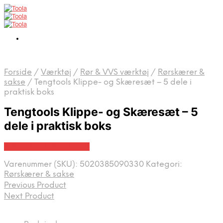
Forside
/
Værktøj
/
Rør & VVS værktøj
/
Rørskærer &
sakse
/
Tengtools Klippe- og Skæresæt – 5 dele i
praktisk boks
Tengtools Klippe- og Skæresæt – 5
dele i praktisk boks
Købes hos Globaltools
Varenummer (SKU):
5020385090330
Kategori:
Rørskærer & sakse
Previous Product
Next Product