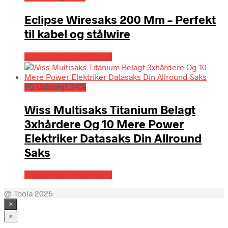
Eclipse Wiresaks 200 Mm – Perfekt
til kabel og stålwire
Købes hos Globaltools
På Udsalg! 34%
Wiss Multisaks Titanium Belagt
3xhårdere Og 10 Mere Power
Elektriker Datasaks Din Allround
Saks
Købes hos Globaltools
@ Toola 2025
×
×