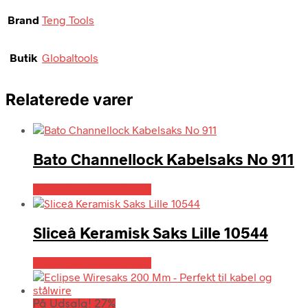
Brand
Teng Tools
Butik
Globaltools
Relaterede varer
Bato Channellock Kabelsaks No 911
Købes hos Globaltools
Sliceâ Keramisk Saks Lille 10544
Købes hos Globaltools
På Udsalg! 27%