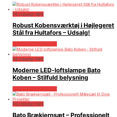
På Udsalg! 48%
Robust Kobensværktøj i Højlegeret
Stål fra Hultafors – Udsalg!
Købes hos Globaltools
På Udsalg! 34%
Moderne LED-loftslampe Bato
Koben – Stilfuld belysning
Købes hos Globaltools
På Udsalg! 34%
Bato Brækjernsæt – Professionelt