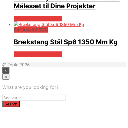
Målesæt til Dine Projekter
Købes hos Globaltools
På Udsalg! 32%
Brækstang Stål Sp6 1350 Mm Kg
Købes hos Globaltools
@ Toola 2025
×
×
What are you looking for?