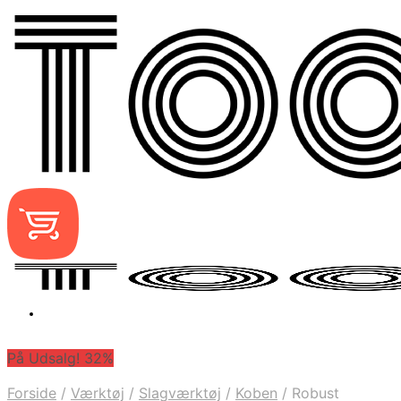
På Udsalg! 32%
Forside
/
Værktøj
/
Slagværktøj
/
Koben
/
Robust