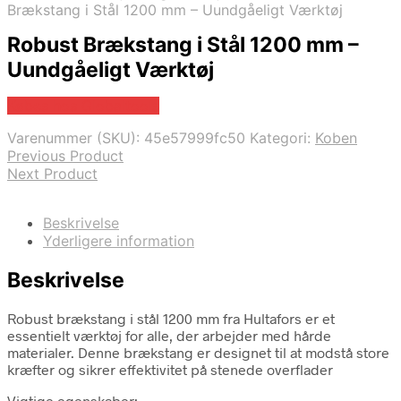
Brækstang i Stål 1200 mm – Uundgåeligt Værktøj
Robust Brækstang i Stål 1200 mm –
Uundgåeligt Værktøj
Købes hos Globaltools
Varenummer (SKU):
45e57999fc50
Kategori:
Koben
Previous Product
Next Product
Beskrivelse
Yderligere information
Beskrivelse
Robust brækstang i stål 1200 mm fra Hultafors er et
essentielt værktøj for alle, der arbejder med hårde
materialer. Denne brækstang er designet til at modstå store
kræfter og sikrer effektivitet på stenede overflader
Vigtige egenskaber: