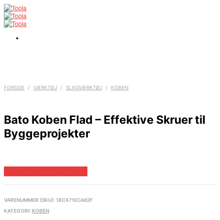
FORSIDE
/
VÆRKTØJ
/
SLAGVÆRKTØJ
/
KOBEN
Bato Koben Flad – Effektive Skruer til
Byggeprojekter
Købes hos Globaltools
VARENUMMER (SKU):
1BC471ECA62F
KATEGORI:
KOBEN