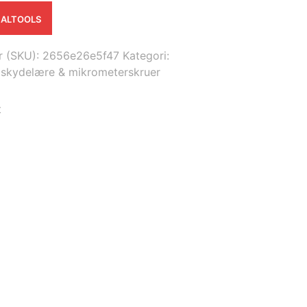
BALTOOLS
 (SKU):
2656e26e5f47
Kategori:
 skydelære & mikrometerskruer
t