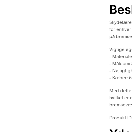
Bes
Skydelære 
for enhver
på bremse
Vigtige eg
– Materiale
– Måleområ
– Nøjagti
– Kæber: 5
Med dette 
hvilket er
bremseværk
Produkt ID