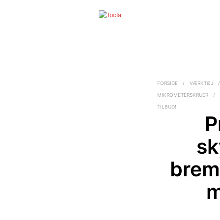
FORSIDE
/
VÆRKTØJ
MIKROMETERSKRUER
/
TILBUD!
P
sk
brem
m