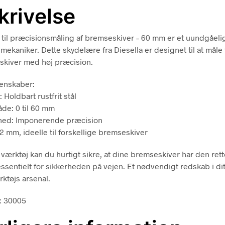
krivelse
til præcisionsmåling af bremseskiver – 60 mm er et uundgåeli
 mekaniker. Dette skydelære fra Diesella er designet til at måle
skiver med høj præcision.
enskaber:
: Holdbart rustfrit stål
de: 0 til 60 mm
ghed: Imponerende præcision
2 mm, ideelle til forskellige bremseskiver
værktøj kan du hurtigt sikre, at dine bremseskiver har den rett
 essentielt for sikkerheden på vejen. Et nødvendigt redskab i di
tøjs arsenal.
: 30005