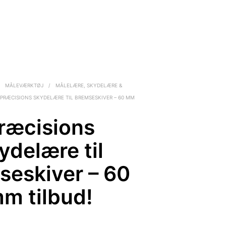
/
MÅLEVÆRKTØJ
/
MÅLELÆRE, SKYDELÆRE &
PRÆCISIONS SKYDELÆRE TIL BREMSESKIVER – 60 MM
ræcisions
ydelære til
seskiver – 60
m tilbud!