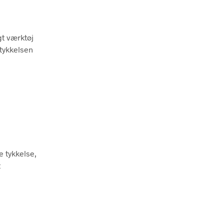
gt værktøj
 tykkelsen
e tykkelse,
t