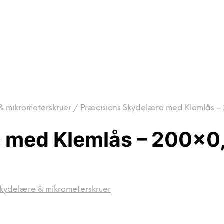
& mikrometerskruer
/
Præcisions Skydelære med Klemlås 
e med Klemlås – 200×
kydelære & mikrometerskruer