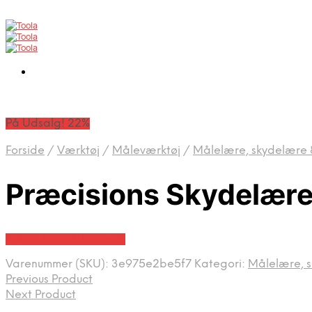
På Udsalg! 22%
Forside
/
Værktøj
/
Måleværktøj
/
Målelære, skydelære 
Præcisions Skydelær
Købes hos Globaltools
Varenummer (SKU):
3e975e2be5f7
Kategori:
Målelære, s
Previous Product
Next Product