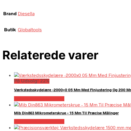
Brand
Diesella
Butik
Globaltools
Relaterede varer
På Udsalg! 22%
Værkstedsskydelære -2000×0 05 Mm Med Finjustering Og 200 
Købes hos Globaltools
Mib Din863 Mikrometerskrue – 15 Mm Til Præcise Målinger
Købes hos Globaltools