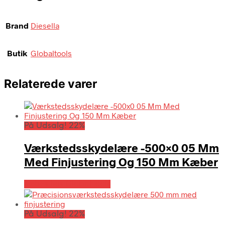
Brand
Diesella
Butik
Globaltools
Relaterede varer
På Udsalg! 22%
Værkstedsskydelære -500×0 05 Mm
Med Finjustering Og 150 Mm Kæber
Købes hos Globaltools
På Udsalg! 22%