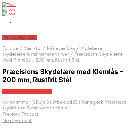
På Udsalg! 22%
Forside
/
Værktøj
/
Måleværktøj
/
Målelære,
skydelære & mikrometerskruer
/
Præcisions Skydelære
med Klemlås – 200 mm, Rustfrit Stål
Præcisions Skydelære med Klemlås –
200 mm, Rustfrit Stål
Købes hos Globaltools
Varenummer (SKU):
3e3fbeead83d
Kategori:
Målelære,
skydelære & mikrometerskruer
Previous Product
Next Product