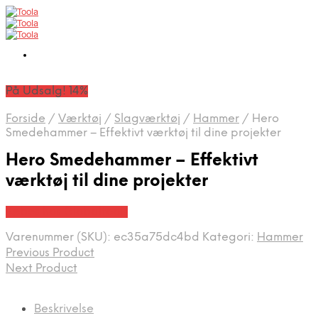
På Udsalg! 14%
Forside
/
Værktøj
/
Slagværktøj
/
Hammer
/
Hero
Smedehammer – Effektivt værktøj til dine projekter
Hero Smedehammer – Effektivt
værktøj til dine projekter
Købes hos Globaltools
Varenummer (SKU):
ec35a75dc4bd
Kategori:
Hammer
Previous Product
Next Product
Beskrivelse