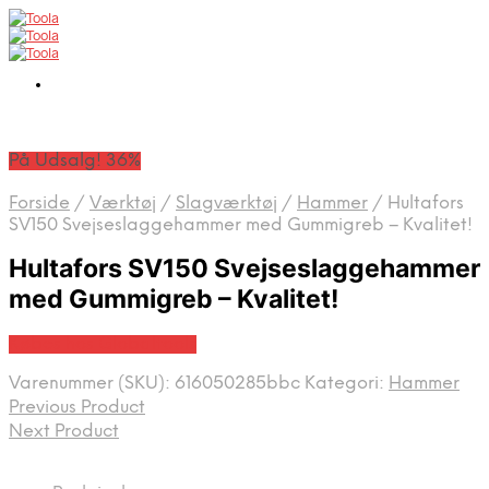
På Udsalg! 36%
Forside
/
Værktøj
/
Slagværktøj
/
Hammer
/
Hultafors
SV150 Svejseslaggehammer med Gummigreb – Kvalitet!
Hultafors SV150 Svejseslaggehammer
med Gummigreb – Kvalitet!
Købes hos Globaltools
Varenummer (SKU):
616050285bbc
Kategori:
Hammer
Previous Product
Next Product