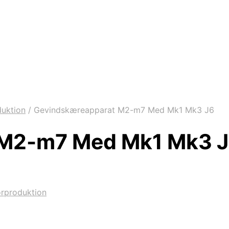
duktion
/
Gevindskæreapparat M2-m7 Med Mk1 Mk3 J6
 M2-m7 Med Mk1 Mk3 
ørproduktion