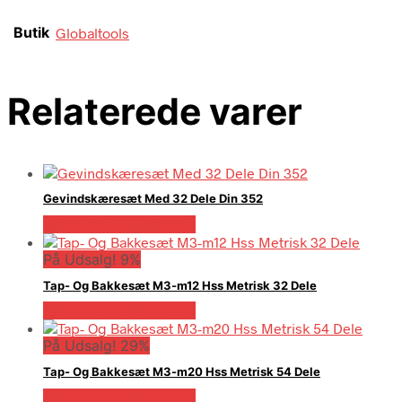
Butik
Globaltools
Relaterede varer
Gevindskæresæt Med 32 Dele Din 352
Købes hos Globaltools
På Udsalg! 9%
Tap- Og Bakkesæt M3-m12 Hss Metrisk 32 Dele
Købes hos Globaltools
På Udsalg! 29%
Tap- Og Bakkesæt M3-m20 Hss Metrisk 54 Dele
Købes hos Globaltools