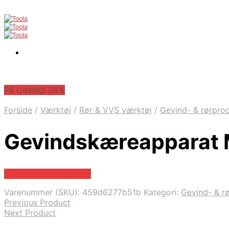
På Udsalg! 26%
Forside
/
Værktøj
/
Rør & VVS værktøj
/
Gevind- & rørpro
Gevindskæreapparat
Købes hos Globaltools
Varenummer (SKU):
459d6277b51b
Kategori:
Gevind- & r
Previous Product
Next Product