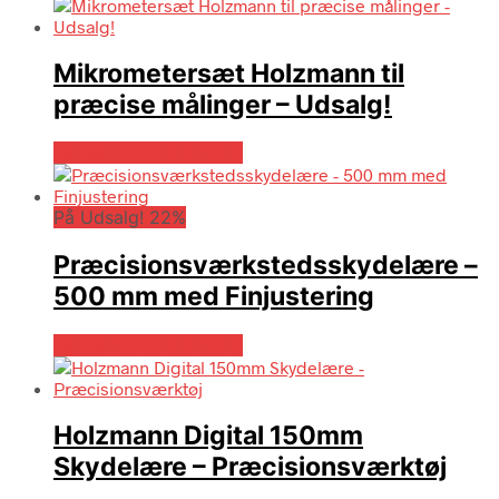
Mikrometersæt Holzmann til
præcise målinger – Udsalg!
Købes hos Globaltools
På Udsalg! 22%
Præcisionsværkstedsskydelære –
500 mm med Finjustering
Købes hos Globaltools
Holzmann Digital 150mm
Skydelære – Præcisionsværktøj