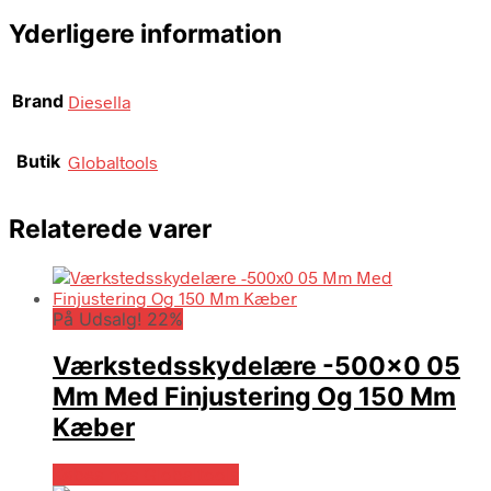
Yderligere information
Brand
Diesella
Butik
Globaltools
Relaterede varer
På Udsalg! 22%
Værkstedsskydelære -500×0 05
Mm Med Finjustering Og 150 Mm
Kæber
Købes hos Globaltools