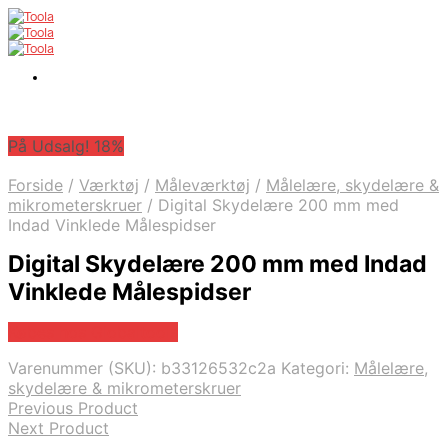
På Udsalg! 18%
Forside
/
Værktøj
/
Måleværktøj
/
Målelære, skydelære &
mikrometerskruer
/
Digital Skydelære 200 mm med
Indad Vinklede Målespidser
Digital Skydelære 200 mm med Indad
Vinklede Målespidser
Købes hos Globaltools
Varenummer (SKU):
b33126532c2a
Kategori:
Målelære,
skydelære & mikrometerskruer
Previous Product
Next Product