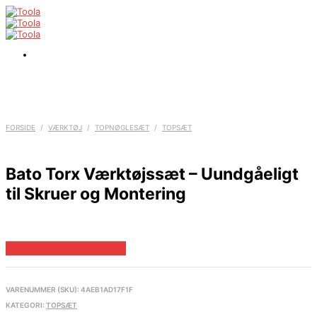
FORSIDE
/
VÆRKTØJ
/
TOPNØGLESÆT
/
TOPSÆT
Bato Torx Værktøjssæt – Uundgåeligt
til Skruer og Montering
Købes hos Globaltools
VARENUMMER (SKU):
4AEB1AD17F1F
KATEGORI:
TOPSÆT