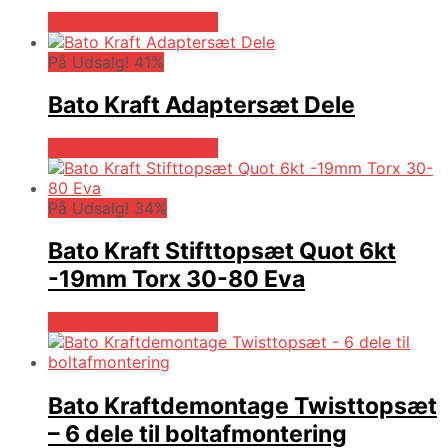
Købes hos Globaltools
På Udsalg! 41%
Bato Kraft Adaptersæt Dele
Købes hos Globaltools
På Udsalg! 34%
Bato Kraft Stifttopsæt Quot 6kt
-19mm Torx 30-80 Eva
Købes hos Globaltools
Bato Kraftdemontage Twisttopsæt
– 6 dele til boltafmontering