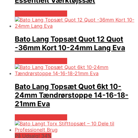
Essentielt Værktøjssæt
Købes hos Globaltools
Bato Lang Topsæt Quot 12 Quot
-36mm Kort 10-24mm Lang Eva
Købes hos Globaltools
Bato Lang Topsæt Quot 6kt 10-
24mm Tændrørstoppe 14-16-18-
21mm Eva
Købes hos Globaltools
På Udsalg! 34%