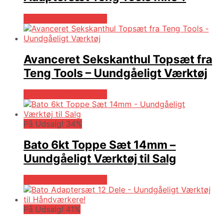
Købes hos Globaltools
Avanceret Sekskanthul Topsæt fra
Teng Tools – Uundgåeligt Værktøj
Købes hos Globaltools
På Udsalg! 34%
Bato 6kt Toppe Sæt 14mm –
Uundgåeligt Værktøj til Salg
Købes hos Globaltools
På Udsalg! 41%