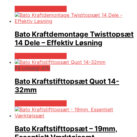
Købes hos Globaltools
Bato Kraftdemontage Twisttopsæt
14 Dele – Effektiv Løsning
Købes hos Globaltools
På Udsalg! 41%
Bato Kraftstifttopsæt Quot 14-
32mm
Købes hos Globaltools
Bato Kraftstifttopsæt – 19mm,