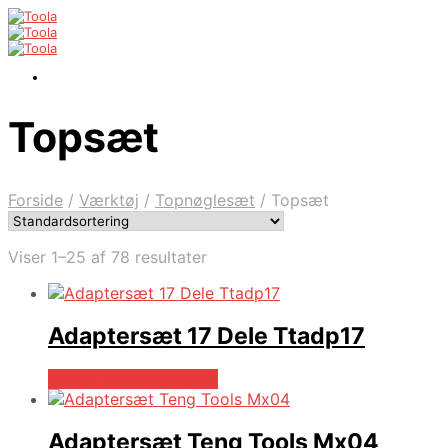
Topsæt
Forside
/
Værktøj
/
Topnøglesæt
/
Topsæt
Viser 1–25 af 78 resultater
Adaptersæt 17 Dele Ttadp17
Købes hos Globaltools
Adaptersæt Teng Tools Mx04