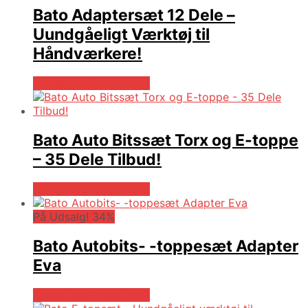
Bato Adaptersæt 12 Dele –
Uundgåeligt Værktøj til
Håndværkere!
Købes hos Globaltools
Bato Auto Bitssæt Torx og E-toppe
– 35 Dele Tilbud!
Købes hos Globaltools
På Udsalg! 34%
Bato Autobits- -toppesæt Adapter
Eva
Købes hos Globaltools