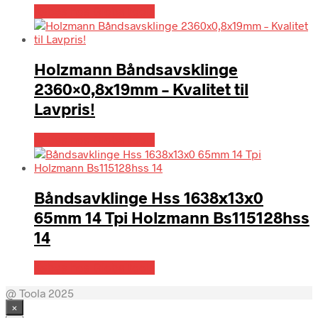
Købes hos Globaltools
Holzmann Båndsavsklinge
2360×0,8x19mm – Kvalitet til
Lavpris!
Købes hos Globaltools
Båndsavklinge Hss 1638x13x0
65mm 14 Tpi Holzmann Bs115128hss
14
Købes hos Globaltools
@ Toola 2025
×