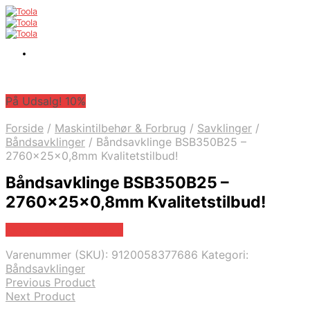
På Udsalg! 10%
Forside
/
Maskintilbehør & Forbrug
/
Savklinger
/
Båndsavklinger
/
Båndsavklinge BSB350B25 –
2760x25x0,8mm Kvalitetstilbud!
Båndsavklinge BSB350B25 –
2760x25x0,8mm Kvalitetstilbud!
Købes hos Globaltools
Varenummer (SKU):
9120058377686
Kategori:
Båndsavklinger
Previous Product
Next Product