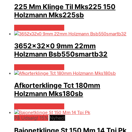
225 Mm Klinge Til Mks225 150
Holzmann Mks225sb
Købes hos Globaltools
3652x32x0 9mm 22mm
Holzmann Bsb550smartb32
Købes hos Globaltools
Afkorterklinge Tct 180mm
Holzmann Mks180sb
Købes hos Globaltools
På Udsalg! 15%
Nyhed!
Bajonetklinge St 150 Mm 14 Tpi Pk