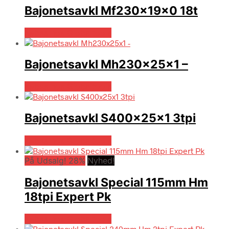
Bajonetsavkl Mf230x19x0 18t
Købes hos Globaltools
Bajonetsavkl Mh230x25x1 –
Købes hos Globaltools
Bajonetsavkl S400x25x1 3tpi
Købes hos Globaltools
På Udsalg! 28%
Nyhed!
Bajonetsavkl Special 115mm Hm
18tpi Expert Pk
Købes hos Globaltools