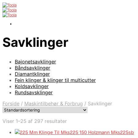
Savklinger
Bajonetsavklinger
Båndsavklinger
Diamantklinger
Fein klinger & klinger til multicutter
Koldsavklinger
Rundsavsklinger
Forside
/
Maskintilbehør & Forbrug
/
Savklinger
Viser 1–25 af 297 resultater