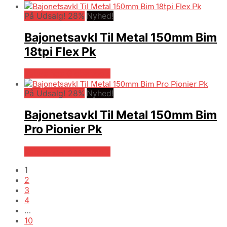
På Udsalg! 28%
Nyhed!
Bajonetsavkl Til Metal 150mm Bim
18tpi Flex Pk
Købes hos Globaltools
På Udsalg! 28%
Nyhed!
Bajonetsavkl Til Metal 150mm Bim
Pro Pionier Pk
Købes hos Globaltools
1
2
3
4
…
10