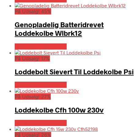
På Udsalg! 45%
Genopladelig Batteridrevet
Loddekolbe Wlbrk12
Købes hos Globaltools
På Udsalg! 17%
Loddebolt Sievert Til Loddekolbe Psi
Købes hos Globaltools
På Udsalg! 27%
Loddekolbe Cfh 100w 230v
Købes hos Globaltools
På Udsalg! 26%