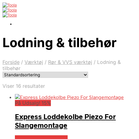
Lodning & tilbehør
Forside
/
Værktøj
/
Rør & VVS værktøj
/
Lodning &
tilbehør
Viser 16 resultater
På Udsalg! 15%
Express Loddekolbe Piezo For
Slangemontage
Købes hos Globaltools