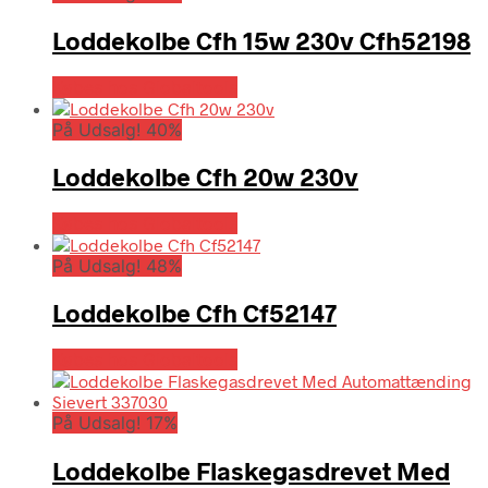
Loddekolbe Cfh 15w 230v Cfh52198
Købes hos Globaltools
På Udsalg! 40%
Loddekolbe Cfh 20w 230v
Købes hos Globaltools
På Udsalg! 48%
Loddekolbe Cfh Cf52147
Købes hos Globaltools
På Udsalg! 17%
Loddekolbe Flaskegasdrevet Med