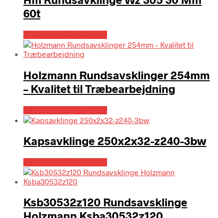
60t
Købes hos Globaltools
Holzmann Rundsavsklinger 254mm
– Kvalitet til Træbearbejdning
Købes hos Globaltools
Kapsavklinge 250x2x32-z240-3bw
Købes hos Globaltools
Ksb30532z120 Rundsavsklinge
Holzmann Ksba30532z120