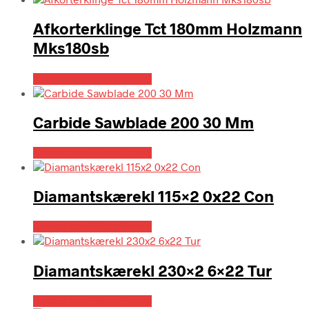
Afkorterklinge Tct 180mm Holzmann
Mks180sb
Købes hos Globaltools
Carbide Sawblade 200 30 Mm
Købes hos Globaltools
Diamantskærekl 115×2 0x22 Con
Købes hos Globaltools
Diamantskærekl 230×2 6×22 Tur
Købes hos Globaltools