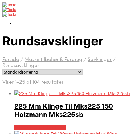
Rundsavsklinger
Forside
/
Maskintilbehør & Forbrug
/
Savklinger
/
Rundsavsklinger
Viser 1–25 af 104 resultater
225 Mm Klinge Til Mks225 150
Holzmann Mks225sb
Købes hos Globaltools