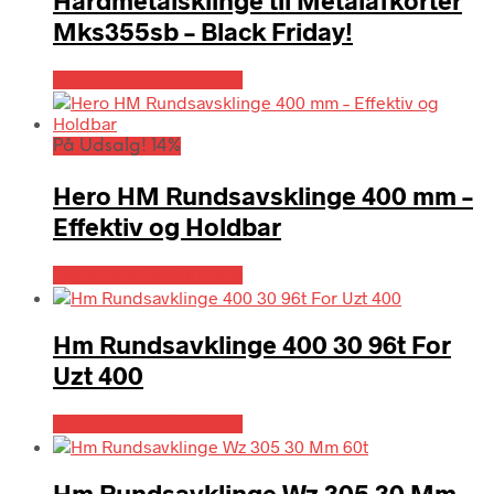
Hårdmetalsklinge til Metalafkorter
Mks355sb – Black Friday!
Købes hos Globaltools
På Udsalg! 14%
Hero HM Rundsavsklinge 400 mm –
Effektiv og Holdbar
Købes hos Globaltools
Hm Rundsavklinge 400 30 96t For
Uzt 400
Købes hos Globaltools
Hm Rundsavklinge Wz 305 30 Mm