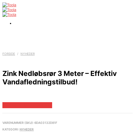
FORSIDE
/
NYHEDER
Zink Nedløbsrør 3 Meter – Effektiv
Vandafledningstilbud!
Købes hos Homeshop
VARENUMMER (SKU):
6DA03132D81F
KATEGORI:
NYHEDER