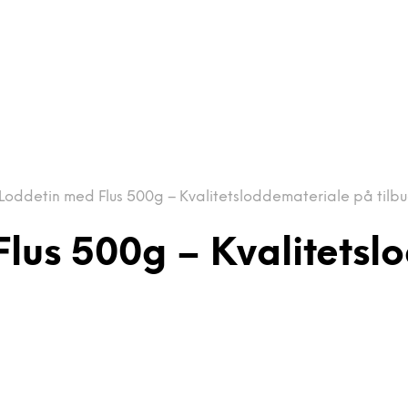
Loddetin med Flus 500g – Kvalitetsloddemateriale på tilb
Flus 500g – Kvalitetsl