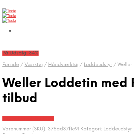
På Udsalg! 34%
Forside
/
Værktøj
/
Håndværktøj
/
Loddeudstyr
/
Weller 
Weller Loddetin med 
tilbud
Købes hos Globaltools
Varenummer (SKU):
375ad37f1c91
Kategori:
Loddeudstyr