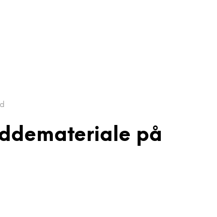
ud
oddemateriale på