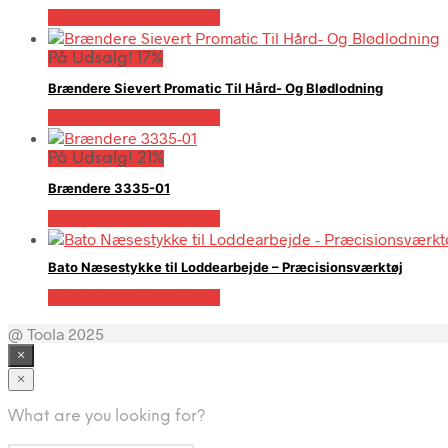
Købes hos Globaltools
På Udsalg! 17%
Brændere Sievert Promatic Til Hård- Og Blødlodning
Købes hos Globaltools
På Udsalg! 21%
Brændere 3335-01
Købes hos Globaltools
Bato Næsestykke til Loddearbejde – Præcisionsværktøj
Købes hos Globaltools
@ Toola 2025
×
×
What are you looking for?