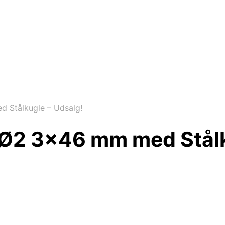
 Stålkugle – Udsalg!
Ø2 3×46 mm med Stålk