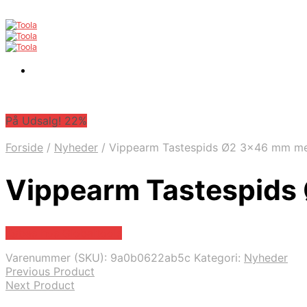
På Udsalg! 22%
Forside
/
Nyheder
/
Vippearm Tastespids Ø2 3×46 mm med
Vippearm Tastespids 
Købes hos Globaltools
Varenummer (SKU):
9a0b0622ab5c
Kategori:
Nyheder
Previous Product
Next Product