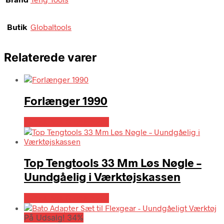
Butik
Globaltools
Relaterede varer
Forlænger 1990
Købes hos Globaltools
Top Tengtools 33 Mm Løs Nøgle –
Uundgåelig i Værktøjskassen
Købes hos Globaltools
På Udsalg! 34%