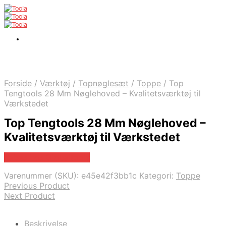
Forside
/
Værktøj
/
Topnøglesæt
/
Toppe
/
Top
Tengtools 28 Mm Nøglehoved – Kvalitetsværktøj til
Værkstedet
Top Tengtools 28 Mm Nøglehoved –
Kvalitetsværktøj til Værkstedet
Købes hos Globaltools
Varenummer (SKU):
e45e42f3bb1c
Kategori:
Toppe
Previous Product
Next Product
Beskrivelse