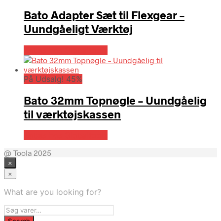
Bato Adapter Sæt til Flexgear –
Uundgåeligt Værktøj
Købes hos Globaltools
På Udsalg! 45%
Bato 32mm Topnøgle – Uundgåelig
til værktøjskassen
Købes hos Globaltools
@ Toola 2025
×
×
What are you looking for?