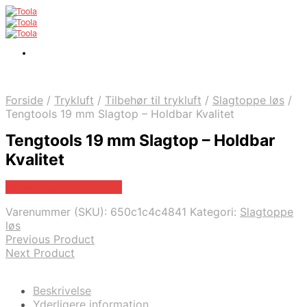
Forside
/
Trykluft
/
Tilbehør til trykluft
/
Slagtoppe løs
/
Tengtools 19 mm Slagtop – Holdbar Kvalitet
Tengtools 19 mm Slagtop – Holdbar
Kvalitet
Købes hos Globaltools
Varenummer (SKU):
650c1c4c4841
Kategori:
Slagtoppe
løs
Previous Product
Next Product
Beskrivelse
Yderligere information