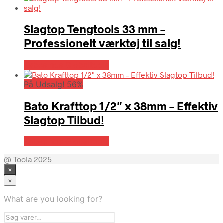
Slagtop Tengtools 33 mm –
Professionelt værktøj til salg!
Købes hos Globaltools
På Udsalg! 56%
Bato Krafttop 1/2″ x 38mm – Effektiv
Slagtop Tilbud!
Købes hos Globaltools
@ Toola 2025
×
×
What are you looking for?