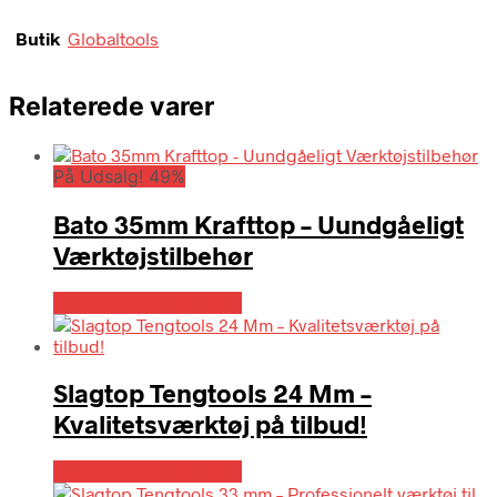
Butik
Globaltools
Relaterede varer
På Udsalg! 49%
Bato 35mm Krafttop – Uundgåeligt
Værktøjstilbehør
Købes hos Globaltools
Slagtop Tengtools 24 Mm –
Kvalitetsværktøj på tilbud!
Købes hos Globaltools