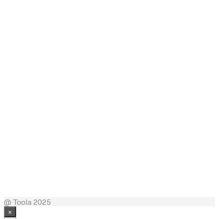
Købes hos Homeshop
Købes hos Homeshop
Købes hos Homeshop
@ Toola 2025
×