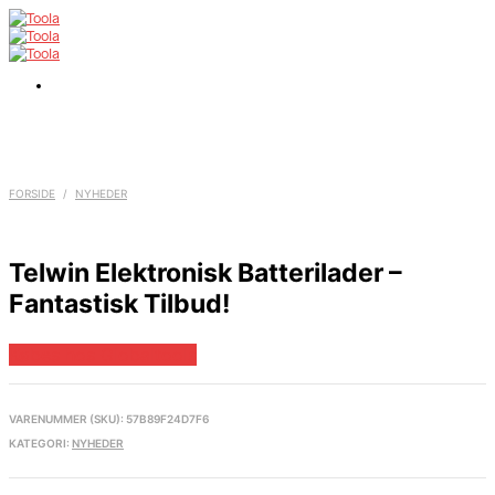
FORSIDE
/
NYHEDER
Telwin Elektronisk Batterilader –
Fantastisk Tilbud!
Købes hos Globaltools
VARENUMMER (SKU):
57B89F24D7F6
KATEGORI:
NYHEDER