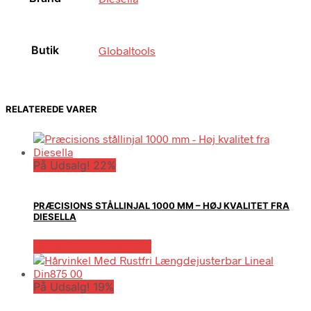
Butik
Globaltools
RELATEREDE VARER
På Udsalg! 22%
PRÆCISIONS STÅLLINJAL 1000 MM – HØJ KVALITET FRA
DIESELLA
Købes hos Globaltools
På Udsalg! 19%