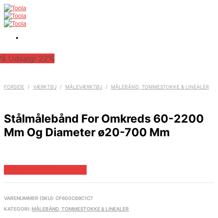
På Udsalg! 22%
FORSIDE
/
VÆRKTØJ
/
MÅLEVÆRKTØJ
/
MÅLEBÅND, TOMMESTOKKE & LINEALER
Stålmålebånd For Omkreds 60-2200
Mm Og Diameter ø20-700 Mm
Købes hos Globaltools
VARENUMMER (SKU):
CF600C69C1C7
KATEGORI:
MÅLEBÅND, TOMMESTOKKE & LINEALER