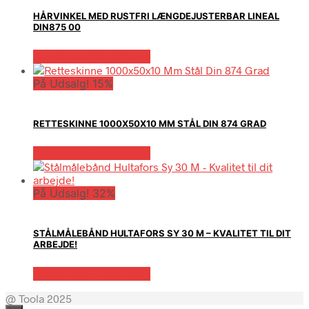
HÅRVINKEL MED RUSTFRI LÆNGDEJUSTERBAR LINEAL
DIN875 00
Købes hos Globaltools
På Udsalg! 15%
RETTESKINNE 1000X50X10 MM STÅL DIN 874 GRAD
Købes hos Globaltools
På Udsalg! 32%
STÅLMÅLEBÅND HULTAFORS SY 30 M – KVALITET TIL DIT
ARBEJDE!
Købes hos Globaltools
@ Toola 2025