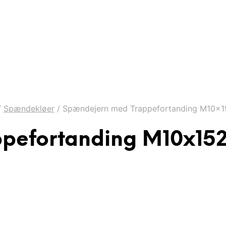
/
Spændekløer
/
Spændejern med Trappefortanding M10x15
pefortanding M10x152