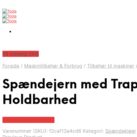
På Udsalg! 26%
Forside
/
Maskintilbehør & Forbrug
/
Tilbehør til maskiner
Spændejern med Trap
Holdbarhed
Købes hos Globaltools
Varenummer (SKU):
f2ca113a4cd6
Kategori:
Spændekløer
Previous Product