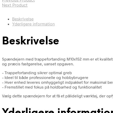
Next Product
Beskrivelse
Yderligere information
Beskrivelse
Spændejern med trappefortanding M10x152 mm er et kvalitetsvæ
og præcis fastgørelse, uanset opgaven.
– Trappefortanding sikrer optimal greb
– Ideel til både professionelle og hobbybrugere
– Hver enhed leveres omhyggeligt indpakket for maksimal be
– Fremstillet med fokus på holdbarhed og funktionalitet
Vælg dette spændejern for at få et pålideligt værktøj, der opfyl