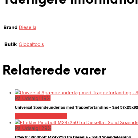
Yderligere informatio
Brand
Diesella
Butik
Globaltools
Relaterede varer
På Udsalg! 19%
Universal Spændeunderlag med Trappefortanding – Sæt 57x25x9
Købes hos Globaltools
På Udsalg! 29%
Effektiv Pindbolt M24x250 fra Diesella – Solid Spændeløsning