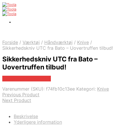
Forside
/
Værktøj
/
Håndværktøj
/
Knive
/
Sikkerhedskniv UTC fra Bato – Uovertruffen tilbud!
Sikkerhedskniv UTC fra Bato –
Uovertruffen tilbud!
Købes hos Globaltools
Varenummer (SKU):
f74fb10c13ee
Kategori:
Knive
Previous Product
Next Product
Beskrivelse
Yderligere information