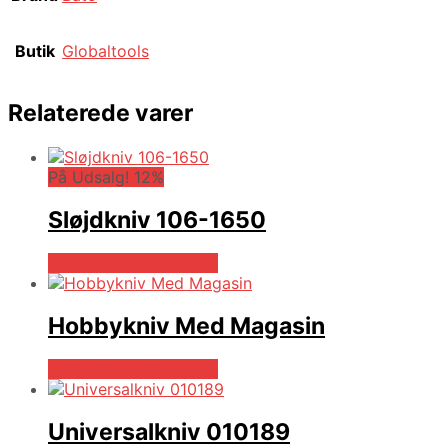
Butik
Globaltools
Relaterede varer
På Udsalg! 12%
Sløjdkniv 106-1650
Købes hos Globaltools
Hobbykniv Med Magasin
Købes hos Globaltools
Universalkniv 010189