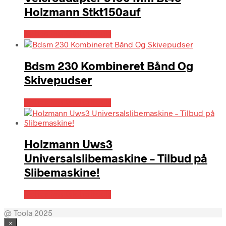
Holzmann Stkt150auf
Købes hos Globaltools
Bdsm 230 Kombineret Bånd Og
Skivepudser
Købes hos Globaltools
Holzmann Uws3
Universalslibemaskine – Tilbud på
Slibemaskine!
Købes hos Globaltools
@ Toola 2025
×