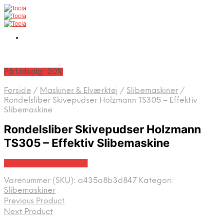
På Udsalg! 20%
Forside
/
Maskiner & Elværktøj
/
Slibemaskiner
/
Rondelsliber Skivepudser Holzmann TS305 – Effektiv
Slibemaskine
Rondelsliber Skivepudser Holzmann
TS305 – Effektiv Slibemaskine
Købes hos Globaltools
Varenummer (SKU):
a435a8b3d847
Kategori:
Slibemaskiner
Previous Product
Next Product