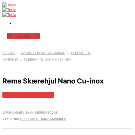
På Udsalg! 4%
FORSIDE
/
MASKINTILBEHØR & FORBRUG
/
TILBEHØR TIL
MASKINER
/
TILBEHØR TIL NANO MASKINER
Rems Skærehjul Nano Cu-inox
Købes hos Globaltools
VARENUMMER (SKU):
98D563FB2CA6
KATEGORI:
TILBEHØR TIL NANO MASKINER