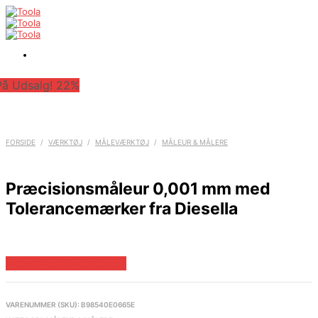
På Udsalg! 22%
FORSIDE
/
VÆRKTØJ
/
MÅLEVÆRKTØJ
/
MÅLEUR & MÅLERE
Præcisionsmåleur 0,001 mm med
Tolerancemærker fra Diesella
Købes hos Globaltools
VARENUMMER (SKU):
B98540E0665E