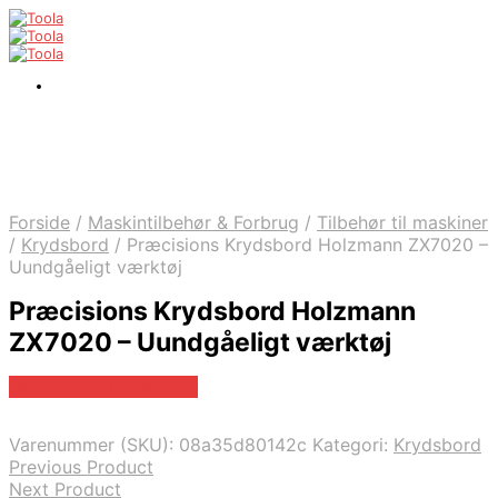
Forside
/
Maskintilbehør & Forbrug
/
Tilbehør til maskiner
/
Krydsbord
/
Præcisions Krydsbord Holzmann ZX7020 –
Uundgåeligt værktøj
Præcisions Krydsbord Holzmann
ZX7020 – Uundgåeligt værktøj
Købes hos Globaltools
Varenummer (SKU):
08a35d80142c
Kategori:
Krydsbord
Previous Product
Next Product