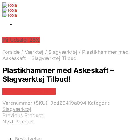
På Udsalg! 28%
Forside
/
Værktøj
/
Slagværktøj
/
Plastikhammer med
Askeskaft – Slagværktøj Tilbud!
Plastikhammer med Askeskaft –
Slagværktøj Tilbud!
Købes hos Globaltools
Varenummer (SKU):
9cd29419a094
Kategori:
Slagværktøj
Previous Product
Next Product
Beskrivelse