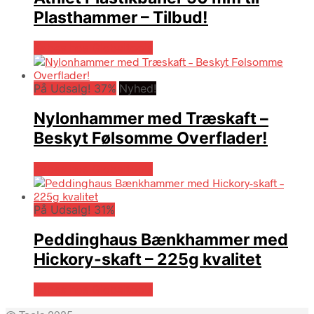
Plasthammer – Tilbud!
Købes hos Globaltools
På Udsalg! 37%
Nyhed!
Nylonhammer med Træskaft –
Beskyt Følsomme Overflader!
Købes hos Globaltools
På Udsalg! 31%
Peddinghaus Bænkhammer med
Hickory-skaft – 225g kvalitet
Købes hos Globaltools