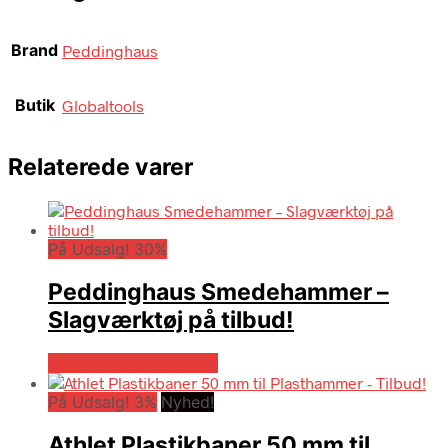
Brand
Peddinghaus
Butik
Globaltools
Relaterede varer
På Udsalg! 30%
Peddinghaus Smedehammer –
Slagværktøj på tilbud!
Købes hos Globaltools
På Udsalg! 3%
Nyhed!
Athlet Plastikbaner 50 mm til