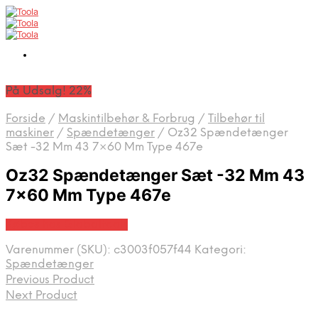
På Udsalg! 22%
Forside
/
Maskintilbehør & Forbrug
/
Tilbehør til
maskiner
/
Spændetænger
/
Oz32 Spændetænger
Sæt -32 Mm 43 7×60 Mm Type 467e
Oz32 Spændetænger Sæt -32 Mm 43
7×60 Mm Type 467e
Købes hos Globaltools
Varenummer (SKU):
c3003f057f44
Kategori:
Spændetænger
Previous Product
Next Product