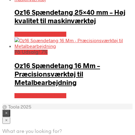
Oz16 Spændetang 25×40 mm – Høj
kvalitet til maskinværktøj
Købes hos Globaltools
På Udsalg! 7%
Oz16 Spændetang 16 Mm –
Præcisionsværktøj til
Metalbearbejdning
Købes hos Globaltools
@ Toola 2025
×
×
What are you looking for?