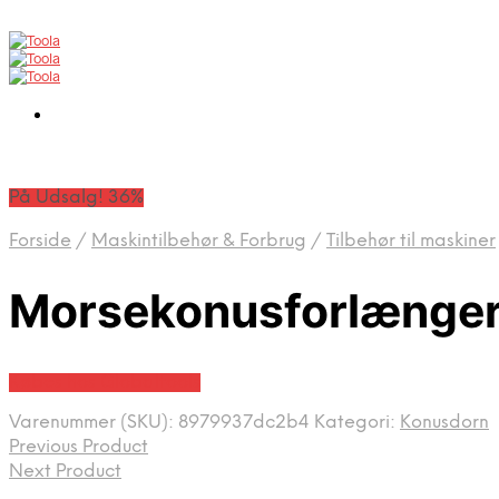
På Udsalg! 36%
Forside
/
Maskintilbehør & Forbrug
/
Tilbehør til maskiner
Morsekonusforlænger
Købes hos Globaltools
Varenummer (SKU):
8979937dc2b4
Kategori:
Konusdorn
Previous Product
Next Product