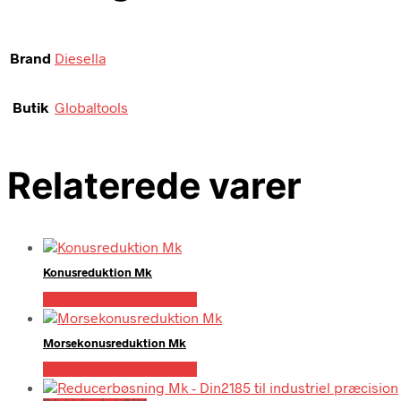
Brand
Diesella
Butik
Globaltools
Relaterede varer
Konusreduktion Mk
Købes hos Globaltools
Morsekonusreduktion Mk
Købes hos Globaltools