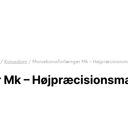
/
Konusdorn
/
Morsekonusforlænger Mk – Højpræcisions
 Mk – Højpræcisions