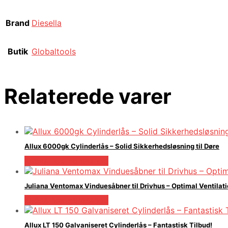
Brand
Diesella
Butik
Globaltools
Relaterede varer
Allux 6000gk Cylinderlås – Solid Sikkerhedsløsning til Døre
Købes hos Homeshop
Juliana Ventomax Vinduesåbner til Drivhus – Optimal Ventilat
Købes hos Homeshop
Allux LT 150 Galvaniseret Cylinderlås – Fantastisk Tilbud!