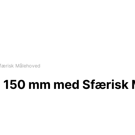
færisk Målehoved
 150 mm med Sfærisk