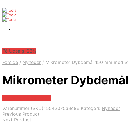
På Udsalg! 22%
Forside
/
Nyheder
/
Mikrometer Dybdemål 150 mm med S
Mikrometer Dybdemål
Købes hos Globaltools
Varenummer (SKU):
5542075a9c86
Kategori:
Nyheder
Previous Product
Next Product