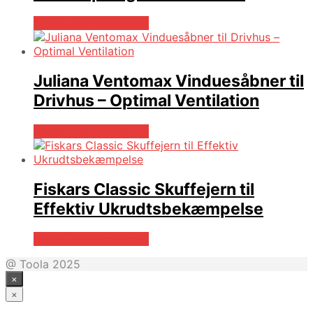
Købes hos Homeshop
Juliana Ventomax Vinduesåbner til
Drivhus – Optimal Ventilation
Købes hos Homeshop
Fiskars Classic Skuffejern til
Effektiv Ukrudtsbekæmpelse
Købes hos Homeshop
@ Toola 2025
×
×