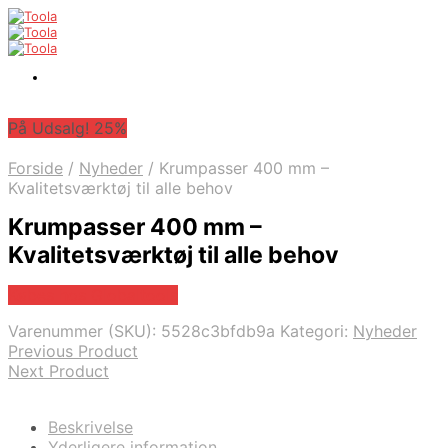
På Udsalg! 25%
Forside
/
Nyheder
/
Krumpasser 400 mm –
Kvalitetsværktøj til alle behov
Krumpasser 400 mm –
Kvalitetsværktøj til alle behov
Købes hos Globaltools
Varenummer (SKU):
5528c3bfdb9a
Kategori:
Nyheder
Previous Product
Next Product
Beskrivelse
Yderligere information