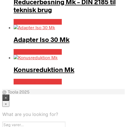
Reducerbøsning Mk – DIN 2185 til
teknisk brug
Købes hos Globaltools
Adapter Iso 30 Mk
Købes hos Globaltools
Konusreduktion Mk
Købes hos Globaltools
@ Toola 2025
×
×
What are you looking for?