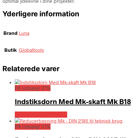
optimal ydeevne i dine projekter.
Yderligere information
Brand
Luna
Butik
Globaltools
Relaterede varer
På Udsalg! 21%
Indstiksdorn Med Mk-skaft Mk B18
Købes hos Globaltools
På Udsalg! 21%