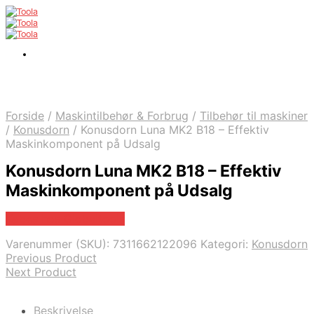
Forside
/
Maskintilbehør & Forbrug
/
Tilbehør til maskiner
/
Konusdorn
/
Konusdorn Luna MK2 B18 – Effektiv
Maskinkomponent på Udsalg
Konusdorn Luna MK2 B18 – Effektiv
Maskinkomponent på Udsalg
Købes hos Globaltools
Varenummer (SKU):
7311662122096
Kategori:
Konusdorn
Previous Product
Next Product
Beskrivelse