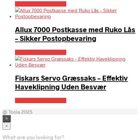
Købes hos Homeshop
Allux 7000 Postkasse med Ruko Lås
– Sikker Postopbevaring
Købes hos Homeshop
Fiskars Servo Græssaks – Effektiv
Haveklipning Uden Besvær
Købes hos Homeshop
@ Toola 2025
×
×
What are you looking for?