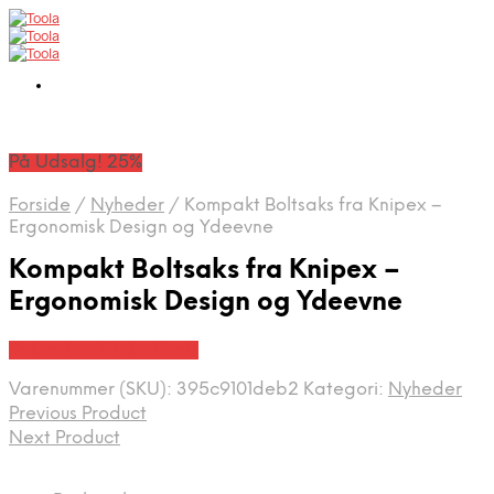
På Udsalg! 25%
Forside
/
Nyheder
/
Kompakt Boltsaks fra Knipex –
Ergonomisk Design og Ydeevne
Kompakt Boltsaks fra Knipex –
Ergonomisk Design og Ydeevne
Købes hos Globaltools
Varenummer (SKU):
395c9101deb2
Kategori:
Nyheder
Previous Product
Next Product