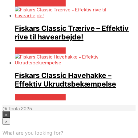
Købes hos Homeshop
Fiskars Classic Trærive – Effektiv
rive til havearbejde!
Købes hos Homeshop
Fiskars Classic Havehakke –
Effektiv Ukrudtsbekæmpelse
Købes hos Homeshop
@ Toola 2025
×
×
What are you looking for?