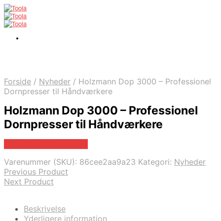
Forside
/
Nyheder
/
Holzmann Dop 3000 – Professionel
Dornpresser til Håndværkere
Holzmann Dop 3000 – Professionel
Dornpresser til Håndværkere
Købes hos Globaltools
Varenummer (SKU):
86cee2aa9a23
Kategori:
Nyheder
Previous Product
Next Product
Beskrivelse
Yderligere information