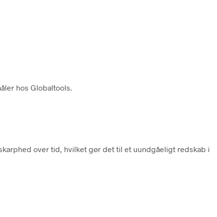
åler hos Globaltools.
karphed over tid, hvilket gør det til et uundgåeligt redskab i