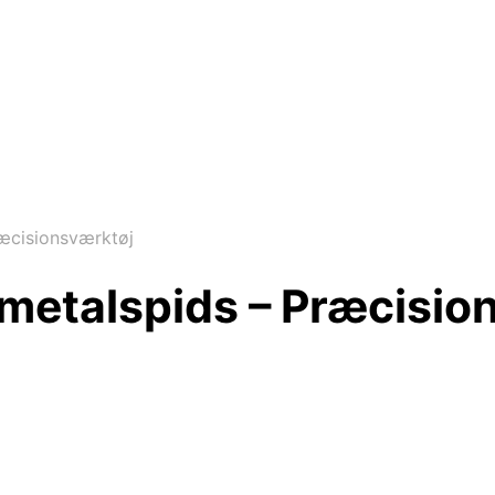
æcisionsværktøj
metalspids – Præcisio