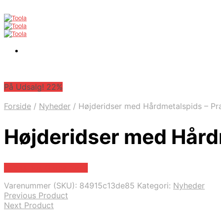
På Udsalg! 22%
Forside
/
Nyheder
/
Højderidser med Hårdmetalspids – Pr
Højderidser med Hård
Købes hos Globaltools
Varenummer (SKU):
84915c13de85
Kategori:
Nyheder
Previous Product
Next Product