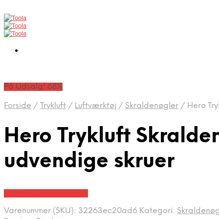
På Udsalg! 68%
Forside
/
Trykluft
/
Luftværktøj
/
Skraldenøgler
/
Hero Tryk
Hero Trykluft Skralden
udvendige skruer
Købes hos Globaltools
Varenummer (SKU):
32263ec20ad6
Kategori:
Skraldenøg