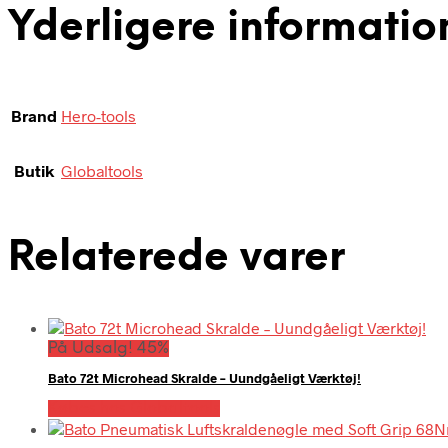
Yderligere informatio
Brand
Hero-tools
Butik
Globaltools
Relaterede varer
På Udsalg! 45%
Bato 72t Microhead Skralde – Uundgåeligt Værktøj!
Købes hos Globaltools