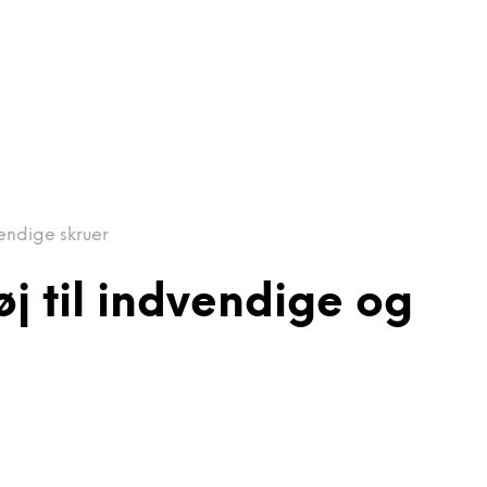
vendige skruer
øj til indvendige og