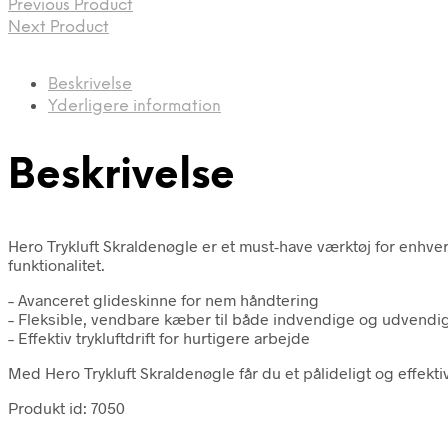
Previous Product
Next Product
Beskrivelse
Yderligere information
Beskrivelse
Hero Trykluft Skraldenøgle er et must-have værktøj for enhver 
funktionalitet.
– Avanceret glideskinne for nem håndtering
– Fleksible, vendbare kæber til både indvendige og udvend
– Effektiv trykluftdrift for hurtigere arbejde
Med Hero Trykluft Skraldenøgle får du et pålideligt og effekt
Produkt id: 7050