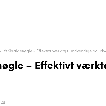
luft Skraldenøgle – Effektivt værktøj til indvendige og ud
øgle – Effektivt værkt
ler