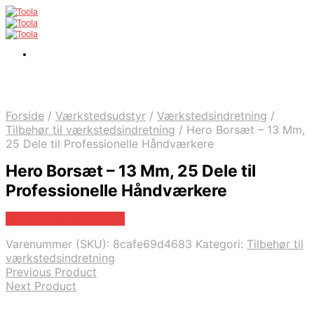
Forside
/
Værkstedsudstyr
/
Værkstedsindretning
/
Tilbehør til værkstedsindretning
/
Hero Borsæt – 13 Mm,
25 Dele til Professionelle Håndværkere
Hero Borsæt – 13 Mm, 25 Dele til
Professionelle Håndværkere
Købes hos Globaltools
Varenummer (SKU):
8cafe69d4683
Kategori:
Tilbehør til
værkstedsindretning
Previous Product
Next Product