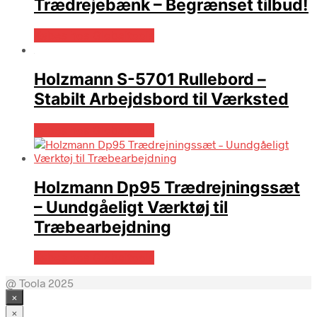
Trædrejebænk – Begrænset tilbud!
Købes hos Globaltools
Holzmann S-5701 Rullebord –
Stabilt Arbejdsbord til Værksted
Købes hos Globaltools
Holzmann Dp95 Trædrejningssæt
– Uundgåeligt Værktøj til
Træbearbejdning
Købes hos Globaltools
@ Toola 2025
×
×