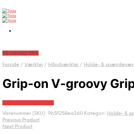
På Udsalg! 34%
Forside
/
Værktøj
/
Håndværktøj
/
Holde- & spænde­vær
Grip-on V-groovy Grip 
Købes hos Globaltools
Varenummer (SKU):
9b5f258ea360
Kategori:
Holde- & s
Previous Product
Next Product