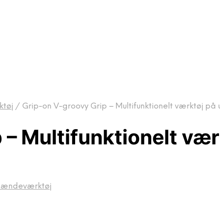
ktøj
/
Grip-on V-groovy Grip – Multifunktionelt værktøj på 
– Multifunktionelt vær
pænde­værktøj