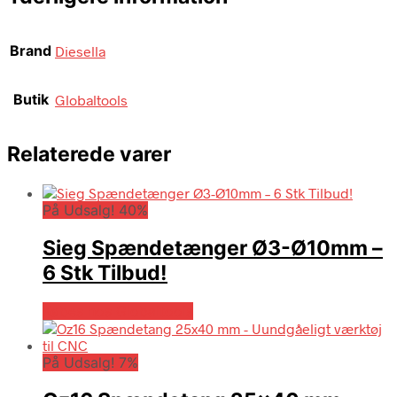
Brand
Diesella
Butik
Globaltools
Relaterede varer
På Udsalg! 40%
Sieg Spændetænger Ø3-Ø10mm –
6 Stk Tilbud!
Købes hos Globaltools
På Udsalg! 7%