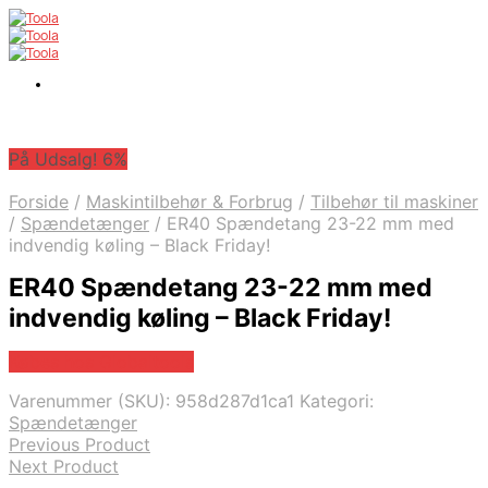
På Udsalg! 6%
Forside
/
Maskintilbehør & Forbrug
/
Tilbehør til maskiner
/
Spændetænger
/
ER40 Spændetang 23-22 mm med
indvendig køling – Black Friday!
ER40 Spændetang 23-22 mm med
indvendig køling – Black Friday!
Købes hos Globaltools
Varenummer (SKU):
958d287d1ca1
Kategori:
Spændetænger
Previous Product
Next Product