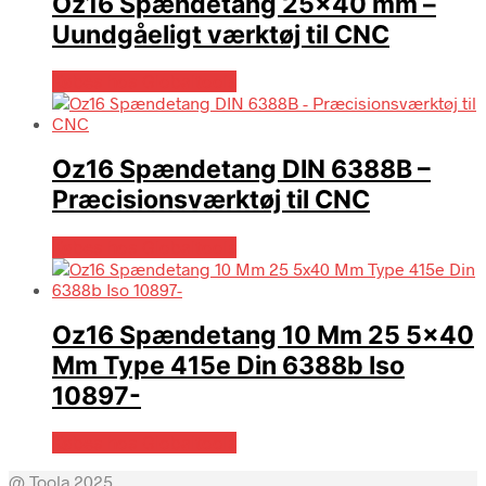
Oz16 Spændetang 25×40 mm –
Uundgåeligt værktøj til CNC
Købes hos Globaltools
Oz16 Spændetang DIN 6388B –
Præcisionsværktøj til CNC
Købes hos Globaltools
Oz16 Spændetang 10 Mm 25 5×40
Mm Type 415e Din 6388b Iso
10897-
Købes hos Globaltools
@ Toola 2025