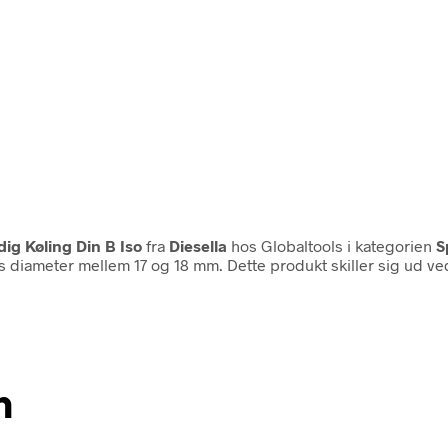
ig Køling Din B Iso
fra
Diesella
hos Globaltools i kategorien
S
is diameter mellem 17 og 18 mm. Dette produkt skiller sig ud v
n