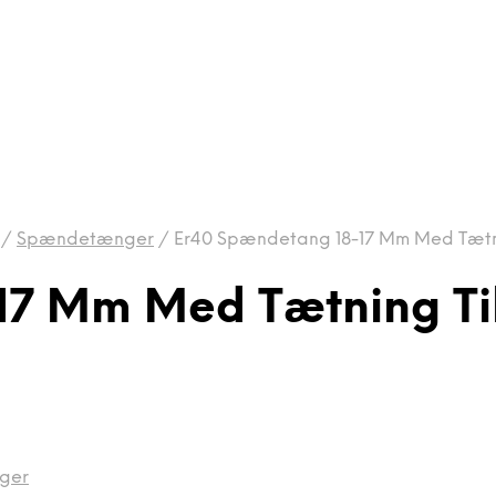
/
Spændetænger
/
Er40 Spændetang 18-17 Mm Med Tætnin
7 Mm Med Tætning Til
ger