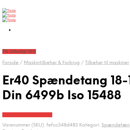
På Udsalg! 16%
Forside
/
Maskintilbehør & Forbrug
/
Tilbehør til maskiner
Er40 Spændetang 18-1
Din 6499b Iso 15488
Købes hos Globaltools
Varenummer (SKU):
fefcc348d483
Kategori:
Spændetæn