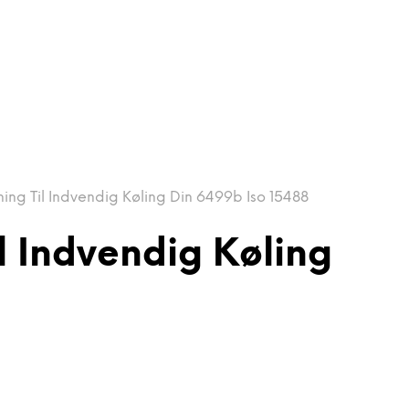
g Til Indvendig Køling Din 6499b Iso 15488
 Indvendig Køling