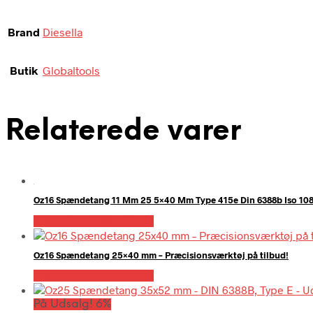
Brand
Diesella
Butik
Globaltools
Relaterede varer
Oz16 Spændetang 11 Mm 25 5×40 Mm Type 415e Din 6388b Iso 108
Købes hos Globaltools
Oz16 Spændetang 25×40 mm – Præcisionsværktøj på tilbud!
Købes hos Globaltools
På Udsalg! 6%