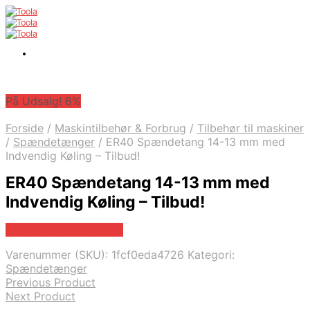
På Udsalg! 6%
Forside
/
Maskintilbehør & Forbrug
/
Tilbehør til maskiner
/
Spændetænger
/
ER40 Spændetang 14-13 mm med
Indvendig Køling – Tilbud!
ER40 Spændetang 14-13 mm med
Indvendig Køling – Tilbud!
Købes hos Globaltools
Varenummer (SKU):
1fcf0eda4726
Kategori:
Spændetænger
Previous Product
Next Product