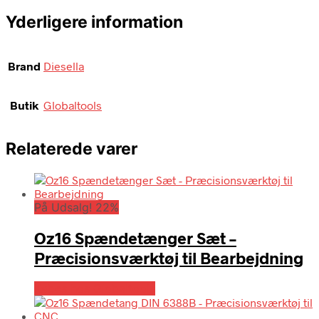
Yderligere information
Brand
Diesella
Butik
Globaltools
Relaterede varer
På Udsalg! 22%
Oz16 Spændetænger Sæt –
Præcisionsværktøj til Bearbejdning
Købes hos Globaltools