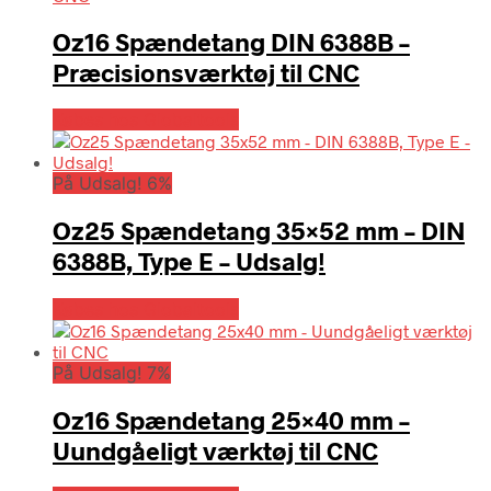
Oz16 Spændetang DIN 6388B –
Præcisionsværktøj til CNC
Købes hos Globaltools
På Udsalg! 6%
Oz25 Spændetang 35×52 mm – DIN
6388B, Type E – Udsalg!
Købes hos Globaltools
På Udsalg! 7%
Oz16 Spændetang 25×40 mm –
Uundgåeligt værktøj til CNC