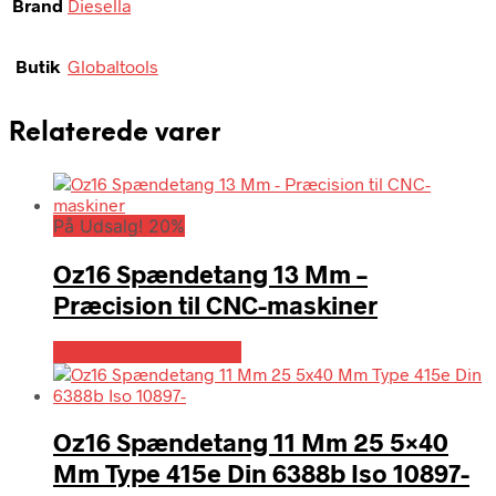
Brand
Diesella
Butik
Globaltools
Relaterede varer
På Udsalg! 20%
Oz16 Spændetang 13 Mm –
Præcision til CNC-maskiner
Købes hos Globaltools
Oz16 Spændetang 11 Mm 25 5×40
Mm Type 415e Din 6388b Iso 10897-