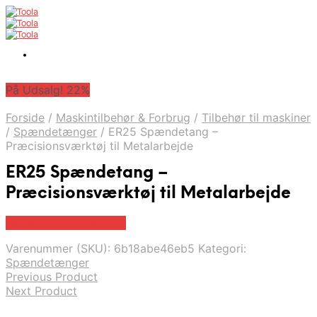
På Udsalg! 22%
Forside
/
Maskintilbehør & Forbrug
/
Tilbehør til maskiner
/
Spændetænger
/
ER25 Spændetang –
Præcisionsværktøj til Metalarbejde
ER25 Spændetang –
Præcisionsværktøj til Metalarbejde
Købes hos Globaltools
Varenummer (SKU):
6b18abe46eb5
Kategori:
Spændetænger
Previous Product
Next Product