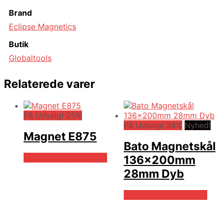
Brand
Eclipse Magnetics
Butik
Globaltools
Relaterede varer
På Udsalg! 25%
På Udsalg! 34%
Nyhed!
Magnet E875
Bato Magnetskål
Købes hos Globaltools
136x200mm
28mm Dyb
Købes hos Globaltools