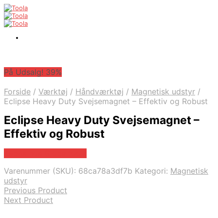
På Udsalg! 39%
Forside
/
Værktøj
/
Håndværktøj
/
Magnetisk udstyr
/
Eclipse Heavy Duty Svejsemagnet – Effektiv og Robust
Eclipse Heavy Duty Svejsemagnet –
Effektiv og Robust
Købes hos Globaltools
Varenummer (SKU):
68ca78a3df7b
Kategori:
Magnetisk
udstyr
Previous Product
Next Product