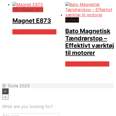
På Udsalg! 35%
Magnet E873
Nyhed!
Bato Magnetisk
Købes hos Globaltools
Tændrørstop –
Effektivt værktøj
til motorer
Købes hos Globaltools
@ Toola 2025
×
×
What are you looking for?